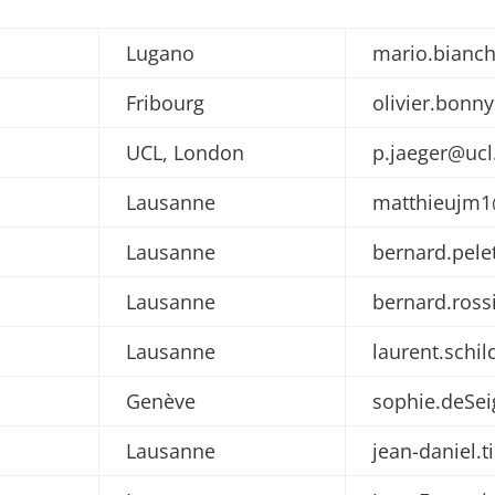
Lugano
mario.bianch
Fribourg
olivier.bonn
UCL, London
p.jaeger@ucl
Lausanne
matthieujm1
Lausanne
bernard.pel
Lausanne
bernard.ross
Lausanne
laurent.schi
Genève
sophie.deSe
Lausanne
jean-daniel.t