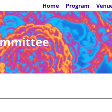
Home
Program
Venu
ommittee
e