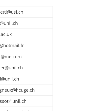
etti@usi.ch
y@unil.ch
.ac.uk
@hotmail.fr
et@me.com
ier@unil.ch
ld@unil.ch
igneux@hcuge.ch
issot@unil.ch